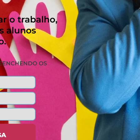
r o trabalho,
s alunos
o.
REENCHENDO OS
GA