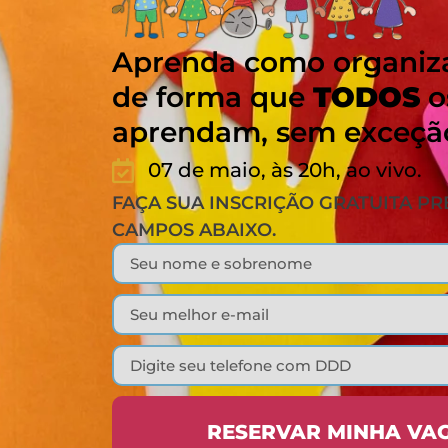
Aprenda como organiza
de forma que
TODOS
o
aprendam, sem exceçã
07 de maio, às 20h, ao vivo.
FAÇA SUA INSCRIÇÃO GRATUITA P
CAMPOS ABAIXO.
RESERVAR MINHA VA