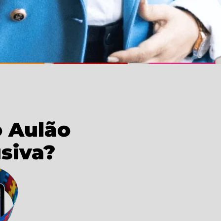
o Aulão
siva?